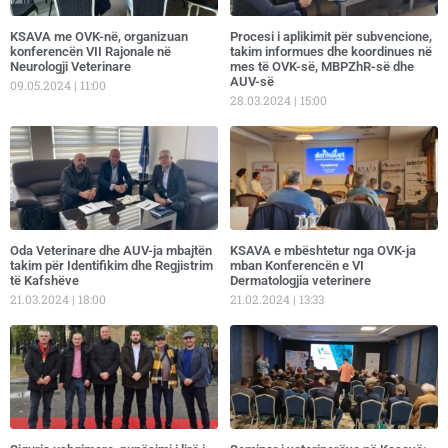
KSAVA me OVK-në, organizuan
Procesi i aplikimit për subvencione,
konferencën VII Rajonale në
takim informues dhe koordinues në
Neurologji Veterinare
mes të OVK-së, MBPZhR-së dhe
AUV-së
09.05.2024
11:00
28.03.2024
15:00
Oda Veterinare dhe AUV-ja mbajtën
KSAVA e mbështetur nga OVK-ja
takim për Identifikim dhe Regjistrim
mban Konferencën e VI
të Kafshëve
Dermatologjia veterinere
21.03.2024
18:00
21.02.2024
13:33