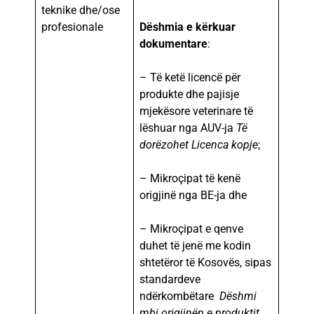
teknike dhe/ose
profesionale
Dëshmia e kërkuar
dokumentare
:
– Të ketë licencë për
produkte dhe pajisje
mjekësore veterinare të
lëshuar nga AUV-ja
Të
dorëzohet Licenca kopje
;
– Mikroçipat të kenë
origjinë nga BE-ja dhe
– Mikroçipat e qenve
duhet të jenë me kodin
shtetëror të Kosovës, sipas
standardeve
ndërkombëtare
Dëshmi
mbi origjinën e produktit