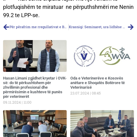
plotfuqishëm te miratuar ne përputhshmëri me Nenin
99.2 te LPP-se.
Për përafrim me rregullativat e BE, veterinerët ushtrime për parandalimin e sëmundjeve të kafshëve
Krasniqi: Seminaret, ura lidhëse mes kolegëve
Hasan Limani zgjidhet kryetar i OVK-
Oda e Veterinerëve e Kosovës
së: do të përkushtohem për
anëtare e Shoqatës Botërore të
zhvillimin profesional dhe
Veterinarisë
përmirësimin e kushteve të punës
23.07.2024
08:45
për veterinerët
09.11.2024
11:00