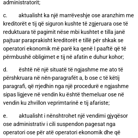
administratorit;
c. aktualisht ka një marrëveshje ose aranzhim me
kreditorët e tij që siguron kushte të zgjeruara ose të
reduktuara të pagimit nëse mbi kushtet e tilla janë
pajtuar paraprakisht kreditorët e tillë për shkak se
operatori ekonomik më parë ka qenë I paaftë që të
përmbushë obligimet e tij në afatin e duhur kohor;
d. është në një situatë të ngjashme me ato të
përshkruara në nën-paragrafët a, b ose c të këtij
paragrafi, që rrjedhin nga një procedurë e ngjashme
sipas ligjeve në vendin ku është themeluar ose në
vendin ku zhvillon veprimtarinë e tij afariste;
e. aktualisht i nënshtrohet një vendimi gjyqësor
ose administrativ i cili suspendon pagesat nga
operatori ose për atë operatori ekonomik dhe që