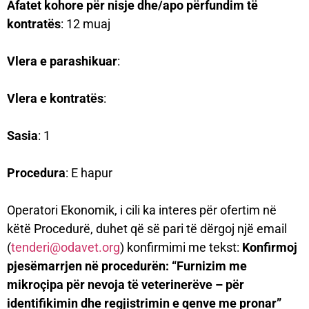
Afatet kohore për nisje dhe/apo përfundim të
kontratës
: 12 muaj
Vlera e parashikuar
:
Vlera e kontratës
:
Sasia
: 1
Procedura
: E hapur
Operatori Ekonomik, i cili ka interes për ofertim në
këtë Procedurë, duhet që së pari të dërgoj një email
(
tenderi@odavet.org
) konfirmimi me tekst:
Konfirmoj
pjesëmarrjen në procedurën: “Furnizim me
mikroçipa për nevoja të veterinerëve – për
identifikimin dhe regjistrimin e qenve me pronar”