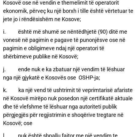
Kosovë ose në vendin e themelimit të operatorit
ekonomik, përveç ku një borxh i tille është vërtetuar te
jete jo i rëndësishëm ne Kosove;
i. është më shumë se nëntëdhjetë (90) ditë me
vonesë në pagimin e pagave të punonjësve ose në
pagimin e obligimeve ndaj një operatori të
shërbimeve publike në Kosovë;
j. ende nuk e ka zbatuar një vendim të lëshuar
nga një gjykatë e Kosovës ose OSHP-ja;
k. ka një vend të ushtrimit të veprimtarisë afariste
në Kosovë mirëpo nuk posedon një certifikatë aktuale
dhe të vlefshme të lëshuar nga autoriteti publik
përgjegjës për regjistrimin e shoqërive tregtare në
Kosovë; ose
l. nuk është shpallu fajtor me një vendim te