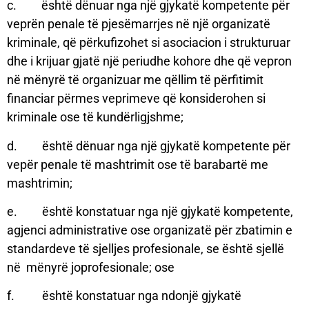
c. është dënuar nga një gjykatë kompetente për
veprën penale të pjesëmarrjes në një organizatë
kriminale, që përkufizohet si asociacion i strukturuar
dhe i krijuar gjatë një periudhe kohore dhe që vepron
në mënyrë të organizuar me qëllim të përfitimit
financiar përmes veprimeve që konsiderohen si
kriminale ose të kundërligjshme;
d. është dënuar nga një gjykatë kompetente për
vepër penale të mashtrimit ose të barabartë me
mashtrimin;
e. është konstatuar nga një gjykatë kompetente,
agjenci administrative ose organizatë për zbatimin e
standardeve të sjelljes profesionale, se është sjellë
në mënyrë joprofesionale; ose
f. është konstatuar nga ndonjë gjykatë