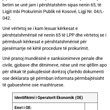
betim se unë jam i përshtatshëm sipas nenin 65, të
Ligjit mbi Prokurimin Publik në Kosovë, Ligji Nr. 04/L-
042.
Unë vërtetoj se i kam lexuar kërkesat e
përshtatshmërisë në nenin 65 të LPP dhe vërtetoj se i
përmbush kërkesat e përshtatshmërisë për
pjesëmarrje në këtë procedure të prokurimit.
Unë pranoj mundësinë e sanksionimeve penale dhe
civile, gjobave dhe dënimeve, nëse unë me qëllim apo
për shkak të pakujdesisë dorëzoj çfarëdo dokumenti
ose deklarata që përmban informata përmbajtësisht
të gabueshme ose mashtruese.
Identifikimi i Operatorit Ekonomik (OE)
Emri i OE: