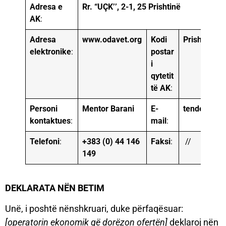
Adresa e
Rr. “UÇK’’, 2-1, 25 Prishtinë
AK
:
Adresa
www.odavet.org
Kodi
Prishtinë
1
elektronike
:
postar
i
qytetit
të AK
:
Personi
Mentor Barani
E-
tenderi@od
kontaktues
:
mail
:
Telefoni
:
+383 (0) 44 146
Faksi
:
//
149
DEKLARATA NËN BETIM
Unë, i poshtë nënshkruari, duke përfaqësuar:
[operatorin ekonomik që dorëzon ofertën]
deklaroj nën