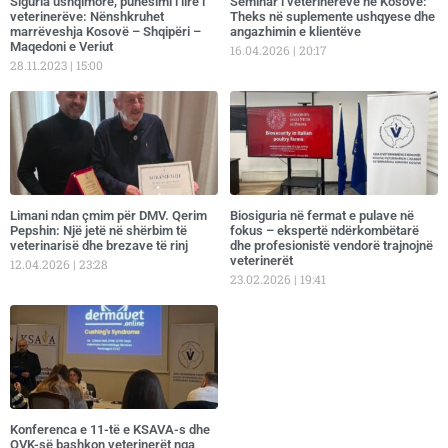
​Siguria ushqimore, punësimi i lirë i
Seminar i veterinerëve në Kosovë:
veterinerëve: Nënshkruhet
Theks në suplemente ushqyese dhe
marrëveshja Kosovë – Shqipëri –
angazhimin e klientëve
Maqedoni e Veriut
16.04.2026
20:17
28.11.2023
15:00
Limani ndan çmim për DMV. Qerim
Biosiguria në fermat e pulave në
Pepshin: Një jetë në shërbim të
fokus – ekspertë ndërkombëtarë
veterinarisë dhe brezave të rinj
dhe profesionistë vendorë trajnojnë
veterinerët
12.04.2026
23:28
23.02.2026
19:41
Konferenca e 11-të e KSAVA-s dhe
OVK-së bashkon veterinerët nga