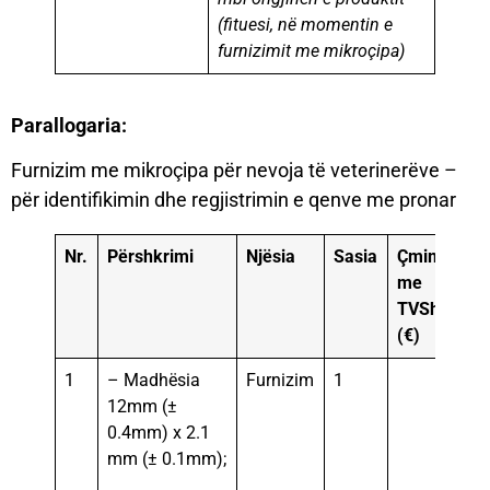
(fituesi, në momentin e
furnizimit me mikroçipa)
Parallogaria:
Furnizim me mikroçipa për nevoja të veterinerëve –
për identifikimin dhe regjistrimin e qenve me pronar
Nr.
Përshkrimi
Njësia
Sasia
Çmimi
Tot
me
TVSh
(€)
1
– Madhësia
Furnizim
1
12mm (±
0.4mm) x 2.1
mm (± 0.1mm);