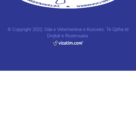
© Copyright 2022, Oda e Veterinerëve e Kosovës. Të Gjitha të
Drejtat e Rezervuara.