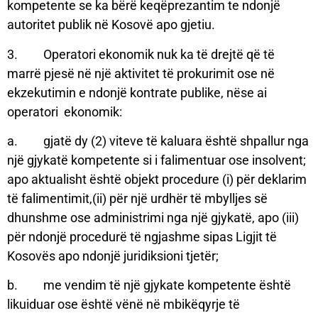
kompetente se ka bërë keqëprezantim te ndonjë
autoritet publik në Kosovë apo gjetiu.
3. Operatori ekonomik nuk ka të drejtë që të
marrë pjesë në një aktivitet të prokurimit ose në
ekzekutimin e ndonjë kontrate publike, nëse ai
operatori ekonomik:
a. gjatë dy (2) viteve të kaluara është shpallur nga
një gjykatë kompetente si i falimentuar ose insolvent;
apo aktualisht është objekt procedure (i) për deklarim
të falimentimit,(ii) për një urdhër të mbylljes së
dhunshme ose administrimi nga një gjykatë, apo (iii)
për ndonjë procedurë të ngjashme sipas Ligjit të
Kosovës apo ndonjë juridiksioni tjetër;
b. me vendim të një gjykate kompetente është
likuiduar ose është vënë në mbikëqyrje të