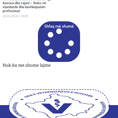
Kosova dhe rajoni – theks në
standarde dhe bashkëpunim
profesional
18.02.2026
19:00
Shfaq më shumë
Nuk ka me shume lajme