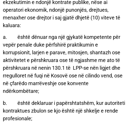
ekzekutimin e ndonjë kontrate publike, nëse ai
operatori ekonomik, ndonjë punonjës, drejtues,
menaxher ose drejtor i saj gjatë dhjetë (10) viteve të
kaluara:
a. është dënuar nga një gjykatë kompetente për
vepër penale duke përfshirë praktikumin e
korrupsionit, larjen e parave, mitosjen, shantazh ose
aktivitetet e përshkruara ose të ngjashme me ato të
përshkruara në nenin 130.1 të LPP-se nën ligjet dhe
rregulloret në fuqi në Kosovë ose në cilindo vend, ose
në çfarëdo marrëveshje ose konvente
ndërkombëtare;
b. është deklaruar i papërshtatshëm, kur autoriteti
kontraktues zbulon se kjo është një shkelje e rende
profesionale;