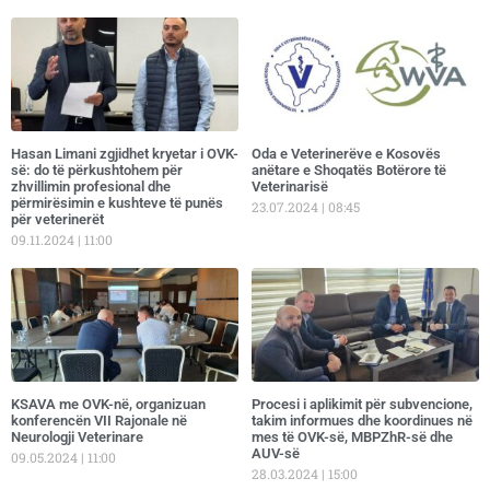
Hasan Limani zgjidhet kryetar i OVK-
Oda e Veterinerëve e Kosovës
së: do të përkushtohem për
anëtare e Shoqatës Botërore të
zhvillimin profesional dhe
Veterinarisë
përmirësimin e kushteve të punës
23.07.2024
08:45
për veterinerët
09.11.2024
11:00
KSAVA me OVK-në, organizuan
Procesi i aplikimit për subvencione,
konferencën VII Rajonale në
takim informues dhe koordinues në
Neurologji Veterinare
mes të OVK-së, MBPZhR-së dhe
AUV-së
09.05.2024
11:00
28.03.2024
15:00