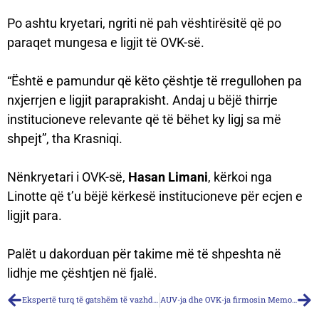
Po ashtu kryetari, ngriti në pah vështirësitë që po
paraqet mungesa e ligjit të OVK-së.
“Është e pamundur që këto çështje të rregullohen pa
nxjerrjen e ligjit paraprakisht. Andaj u bëjë thirrje
institucioneve relevante që të bëhet ky ligj sa më
shpejt”, tha Krasniqi.
Nënkryetari i OVK-së,
Hasan Limani
, kërkoi nga
Linotte që t’u bëjë kërkesë institucioneve për ecjen e
ligjit para.
Palët u dakorduan për takime më të shpeshta në
lidhje me çështjen në fjalë.
Ekspertë turq të gatshëm të vazhdojnë bashkëpunimin me OVK-në
AUV-ja dhe OVK-ja firmosin Memorandum Bashkëpunimi për identifikim dhe regjistrim të qenve me pronar