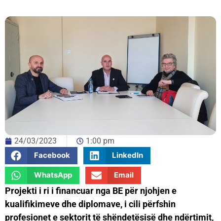
24/03/2023
1:00 pm
Facebook
LinkedIn
WhatsApp
Email
Projekti i ri i financuar nga BE për njohjen e
kualifikimeve dhe diplomave, i cili përfshin
profesionet e sektorit të shëndetësisë dhe ndërtimit,