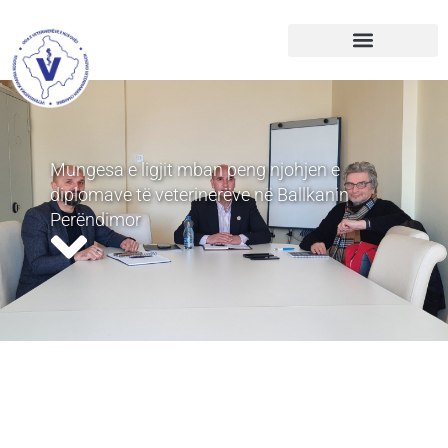
Mungesa e ligjit mban peng njohjen e
diplomave të veterinerëve në Ballkanin
Perëndimor