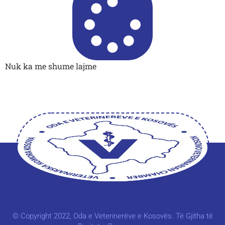
Nuk ka me shume lajme
© Copyright 2022, Oda e Veterinerëve e Kosovës. Të Gjitha të