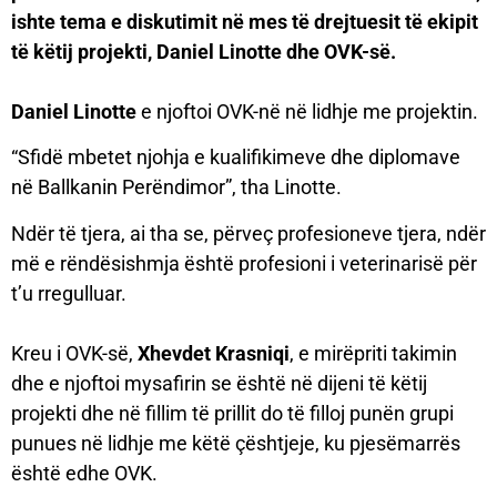
ishte tema e diskutimit në mes të drejtuesit të ekipit
të këtij projekti, Daniel Linotte dhe OVK-së.
Daniel Linotte
e njoftoi OVK-në në lidhje me projektin.
“Sfidë mbetet njohja e kualifikimeve dhe diplomave
në Ballkanin Perëndimor”, tha Linotte.
Ndër të tjera, ai tha se, përveç profesioneve tjera, ndër
më e rëndësishmja është profesioni i veterinarisë për
t’u rregulluar.
Kreu i OVK-së,
Xhevdet Krasniqi
, e mirëpriti takimin
dhe e njoftoi mysafirin se është në dijeni të këtij
projekti dhe në fillim të prillit do të filloj punën grupi
punues në lidhje me këtë çështjeje, ku pjesëmarrës
është edhe OVK.