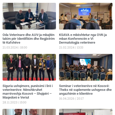
Oda Veterinare dhe AUV-ja mbajtën
KSAVA e mbështetur nga OVK-ja
takim për Identifikim dhe Regjistrim
mban Konferencën e VI
të Kafshëve
Dermatologjia veterinere
21.03.2024
18:00
21.02.2024
13:33
​Siguria ushqimore, punësimi i lirë i
Seminar i veterinerëve në Kosovë:
veterinerëve: Nënshkruhet
Theks në suplemente ushqyese dhe
marrëveshja Kosovë – Shqipëri –
angazhimin e klientëve
Maqedoni e Veriut
16.04.2026
20:17
28.11.2023
15:00