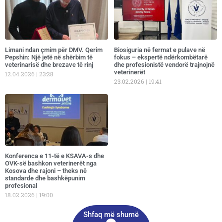
Limani ndan çmim për DMV. Qerim
Biosiguria në fermat e pulave në
Pepshin: Një jetë në shërbim të
fokus – ekspertë ndërkombëtarë
veterinarisë dhe brezave të rinj
dhe profesionistë vendorë trajnojnë
veterinerët
12.04.2026
23:28
23.02.2026
19:41
Konferenca e 11-të e KSAVA-s dhe
OVK-së bashkon veterinerët nga
Kosova dhe rajoni – theks në
standarde dhe bashkëpunim
profesional
18.02.2026
19:00
Shfaq më shumë