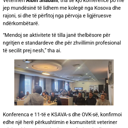
Veterineri
Albin Shabani
, tha se kjo konferencë po më
jep mundësinë të lidhem me kolegë nga Kosova dhe
rajoni, si dhe të përfitoj nga përvoja e ligjëruesve
ndërkombëtarë.
“Mendoj se aktivitete të tilla janë thelbësore për
ngritjen e standardeve dhe për zhvillimin profesional
të secilit prej nesh,” tha ai.
Konferenca e 11-të e KSAVA-s dhe OVK-së, konfirmoi
edhe një herë përkushtimin e komunitetit veteriner