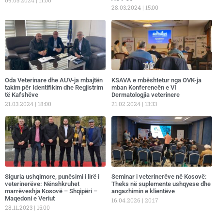
09.05.2024
11:00
28.03.2024
15:00
Oda Veterinare dhe AUV-ja mbajtën
KSAVA e mbështetur nga OVK-ja
takim për Identifikim dhe Regjistrim
mban Konferencën e VI
të Kafshëve
Dermatologjia veterinere
21.03.2024
18:00
21.02.2024
13:33
​Siguria ushqimore, punësimi i lirë i
Seminar i veterinerëve në Kosovë:
veterinerëve: Nënshkruhet
Theks në suplemente ushqyese dhe
marrëveshja Kosovë – Shqipëri –
angazhimin e klientëve
Maqedoni e Veriut
16.04.2026
20:17
28.11.2023
15:00