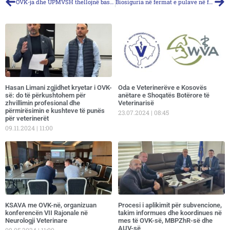
OVK-ja dhe UPMVSH thellojnë bashkëpunimin institucional
Biosiguria në fermat e pulave në fokus – ekspertë ndërkombëtarë dhe profesionistë vendorë trajnojnë veterinerët
Hasan Limani zgjidhet kryetar i OVK-
Oda e Veterinerëve e Kosovës
së: do të përkushtohem për
anëtare e Shoqatës Botërore të
zhvillimin profesional dhe
Veterinarisë
përmirësimin e kushteve të punës
23.07.2024
08:45
për veterinerët
09.11.2024
11:00
KSAVA me OVK-në, organizuan
Procesi i aplikimit për subvencione,
konferencën VII Rajonale në
takim informues dhe koordinues në
Neurologji Veterinare
mes të OVK-së, MBPZhR-së dhe
AUV-së