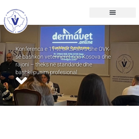
Konferenca e 11-të e KSAVA-s dhe OVK-
së bashkon veterinerët nga Kosova dhe
rajoni – theks në standarde dhe
bashkëpunim profesional