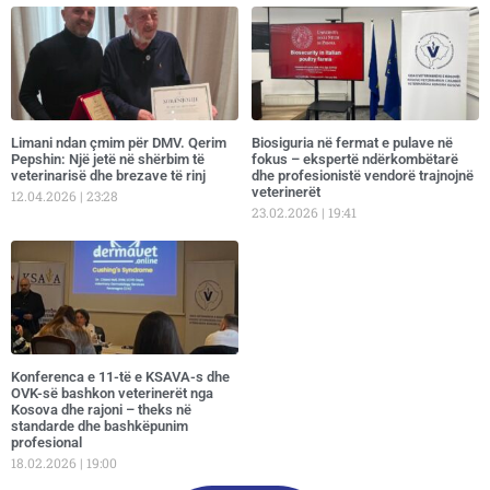
Limani ndan çmim për DMV. Qerim
Biosiguria në fermat e pulave në
Pepshin: Një jetë në shërbim të
fokus – ekspertë ndërkombëtarë
veterinarisë dhe brezave të rinj
dhe profesionistë vendorë trajnojnë
veterinerët
12.04.2026
23:28
23.02.2026
19:41
Konferenca e 11-të e KSAVA-s dhe
OVK-së bashkon veterinerët nga
Kosova dhe rajoni – theks në
standarde dhe bashkëpunim
profesional
18.02.2026
19:00