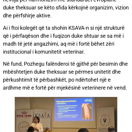
duke theksuar se këto sfida kërkojnë organizim, vizion
dhe përfshirje aktive.
Ai i ftoi kolegët që ta shohin KSAVA-n si një strukturë
që i përfaqëson dhe i fuqizon duke shtuar se sa më i
madh të jetë angazhimi, aq më i fortë bëhet zëri
institucional i komunitetit veterinar.
Në fund, Pozhegu falënderoi të gjithë për besimin dhe
mbështetjen duke theksuar se përmes unitetit dhe
përkushtimit të përbashkët, po ndërtohet një e
ardhme më e fortë për mjekësinë veterinere në vend.