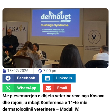
18/02/2026
7:00 pm
Facebook
LinkedIn
WhatsApp
Email
Me pjesëmarrjen e dhjeta veterinerëve nga Kosova
dhe rajoni, u mbajt Konferenca e 11-të mbi
dermatologjinë veterinere – Moduli IV,