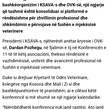
bashkëorganizim i KSAVA-s dhe OVK-së, një ngjarje
që tashmë është konsoliduar si platformë e
rëndësishme për zhvillimin profesional dhe
shkëmbimin e përvojave në fushën e mjekësisë
veterinere
Presidenti i KSAVA-s, njëherësh anëtar kryesie i OVK-
së,
Dardan Pozhegu
, në fjalimin e tij në Konferencën e
11-të të këtij asociacioni, theksoi rëndësinë e
vazhdimësisë, unitetit dhe avancimit profesional në
fushën e mjekësisë veterinare.
Duke iu drejtuar Kryetarit të Odës Veterinare,
kolegëve nga Kosova dhe Mali i Zi si dhe
bashkëpunëtorëve të pranishëm, ai e cilësoi këtë
konferencë si më shumë se një ngjarje kalendarike.
“Njëmbëdhjetë konferenca nuk janë rastësi. Ato janë