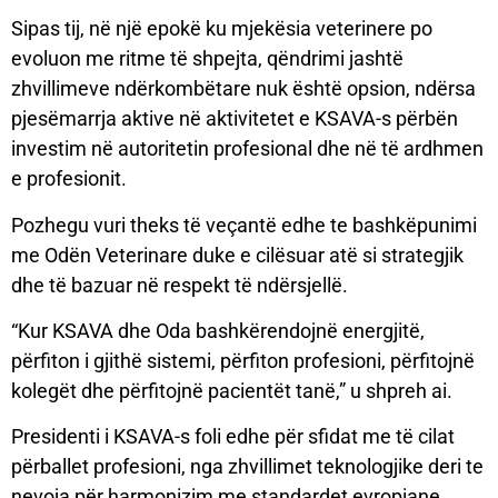
Sipas tij, në një epokë ku mjekësia veterinere po
evoluon me ritme të shpejta, qëndrimi jashtë
zhvillimeve ndërkombëtare nuk është opsion, ndërsa
pjesëmarrja aktive në aktivitetet e KSAVA-s përbën
investim në autoritetin profesional dhe në të ardhmen
e profesionit.
Pozhegu vuri theks të veçantë edhe te bashkëpunimi
me Odën Veterinare duke e cilësuar atë si strategjik
dhe të bazuar në respekt të ndërsjellë.
“Kur KSAVA dhe Oda bashkërendojnë energjitë,
përfiton i gjithë sistemi, përfiton profesioni, përfitojnë
kolegët dhe përfitojnë pacientët tanë,” u shpreh ai.
Presidenti i KSAVA-s foli edhe për sfidat me të cilat
përballet profesioni, nga zhvillimet teknologjike deri te
nevoja për harmonizim me standardet evropiane