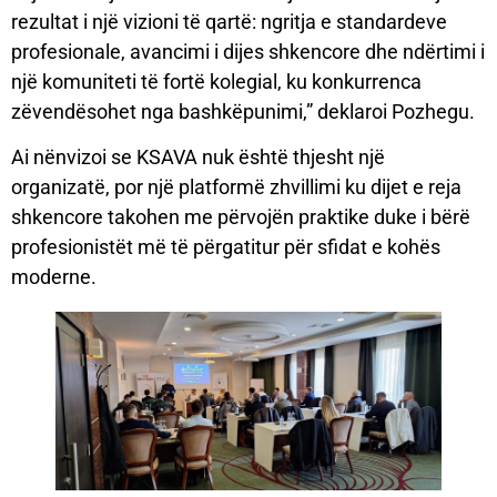
rezultat i një vizioni të qartë: ngritja e standardeve
profesionale, avancimi i dijes shkencore dhe ndërtimi i
një komuniteti të fortë kolegial, ku konkurrenca
zëvendësohet nga bashkëpunimi,” deklaroi Pozhegu.
Ai nënvizoi se KSAVA nuk është thjesht një
organizatë, por një platformë zhvillimi ku dijet e reja
shkencore takohen me përvojën praktike duke i bërë
profesionistët më të përgatitur për sfidat e kohës
moderne.