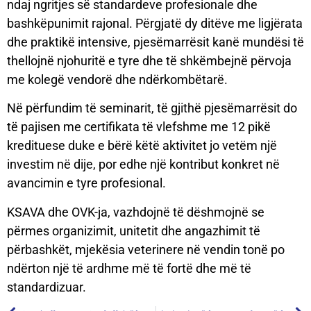
ndaj ngritjes së standardeve profesionale dhe
bashkëpunimit rajonal. Përgjatë dy ditëve me ligjërata
dhe praktikë intensive, pjesëmarrësit kanë mundësi të
thellojnë njohuritë e tyre dhe të shkëmbejnë përvoja
me kolegë vendorë dhe ndërkombëtarë.
Në përfundim të seminarit, të gjithë pjesëmarrësit do
të pajisen me certifikata të vlefshme me 12 pikë
kredituese duke e bërë këtë aktivitet jo vetëm një
investim në dije, por edhe një kontribut konkret në
avancimin e tyre profesional.
KSAVA dhe OVK-ja, vazhdojnë të dëshmojnë se
përmes organizimit, unitetit dhe angazhimit të
përbashkët, mjekësia veterinere në vendin tonë po
ndërton një të ardhme më të fortë dhe më të
standardizuar.