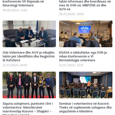
konferencën VII Rajonale në
takim informues dhe koordinues në
Neurologji Veterinare
mes të OVK-së, MBPZhR-së dhe
AUV-së
09.05.2024
11:00
28.03.2024
15:00
Oda Veterinare dhe AUV-ja mbajtën
KSAVA e mbështetur nga OVK-ja
takim për Identifikim dhe Regjistrim
mban Konferencën e VI
të Kafshëve
Dermatologjia veterinere
21.03.2024
18:00
21.02.2024
13:33
​Siguria ushqimore, punësimi i lirë i
Seminar i veterinerëve në Kosovë:
veterinerëve: Nënshkruhet
Theks në suplemente ushqyese dhe
marrëveshja Kosovë – Shqipëri –
angazhimin e klientëve