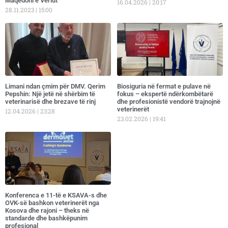
Maqedoni e Veriut
16.04.2026
20:17
28.11.2023
15:00
Limani ndan çmim për DMV. Qerim
Biosiguria në fermat e pulave në
Pepshin: Një jetë në shërbim të
fokus – ekspertë ndërkombëtarë
veterinarisë dhe brezave të rinj
dhe profesionistë vendorë trajnojnë
veterinerët
12.04.2026
23:28
23.02.2026
19:41
Konferenca e 11-të e KSAVA-s dhe
OVK-së bashkon veterinerët nga
Kosova dhe rajoni – theks në
standarde dhe bashkëpunim
profesional