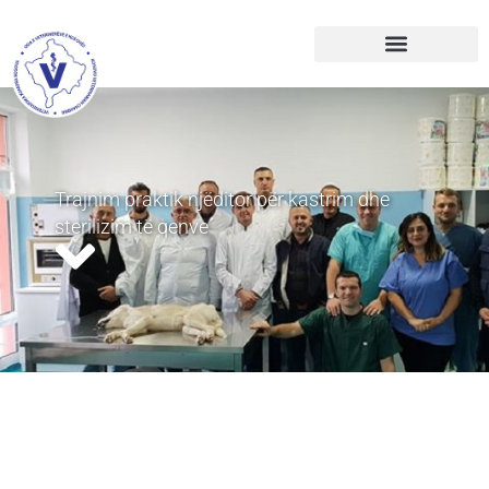
Trajnim praktik njëditor për kastrim dhe
sterilizim të qenve