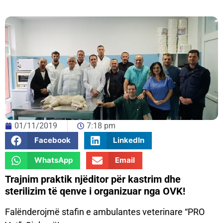
01/11/2019
7:18 pm
Facebook
LinkedIn
WhatsApp
Email
Trajnim praktik njëditor për kastrim dhe
sterilizim të qenve i organizuar nga OVK!
Falënderojmë stafin e ambulantes veterinare “PRO