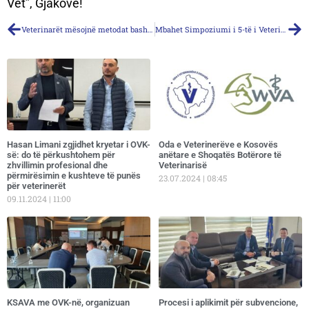
Vet”, Gjakovë!
Veterinarët mësojnë metodat bashkëkohore të mirëqenies së kafshëve të shoqërimit
Mbahet Simpoziumi i 5-të i Veterinarisë Kosovare 2019
Hasan Limani zgjidhet kryetar i OVK-
Oda e Veterinerëve e Kosovës
së: do të përkushtohem për
anëtare e Shoqatës Botërore të
zhvillimin profesional dhe
Veterinarisë
përmirësimin e kushteve të punës
23.07.2024
08:45
për veterinerët
09.11.2024
11:00
KSAVA me OVK-në, organizuan
Procesi i aplikimit për subvencione,