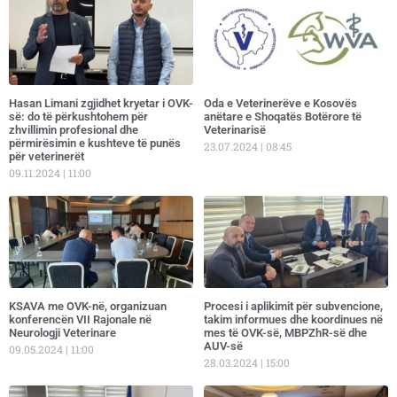
Hasan Limani zgjidhet kryetar i OVK-
Oda e Veterinerëve e Kosovës
së: do të përkushtohem për
anëtare e Shoqatës Botërore të
zhvillimin profesional dhe
Veterinarisë
përmirësimin e kushteve të punës
23.07.2024
08:45
për veterinerët
09.11.2024
11:00
KSAVA me OVK-në, organizuan
Procesi i aplikimit për subvencione,
konferencën VII Rajonale në
takim informues dhe koordinues në
Neurologji Veterinare
mes të OVK-së, MBPZhR-së dhe
AUV-së
09.05.2024
11:00
28.03.2024
15:00