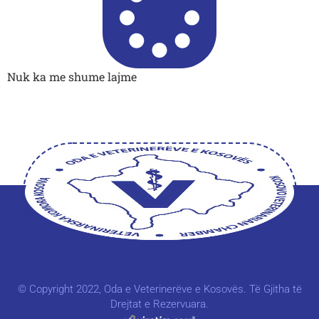
Nuk ka me shume lajme
© Copyright 2022, Oda e Veterinerëve e Kosovës. Të Gjitha të
Drejtat e Rezervuara.