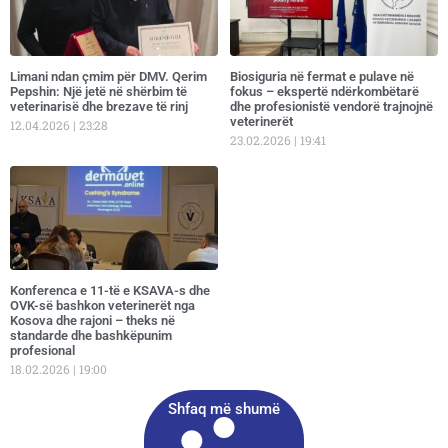
Limani ndan çmim për DMV. Qerim
Biosiguria në fermat e pulave në
Pepshin: Një jetë në shërbim të
fokus – ekspertë ndërkombëtarë
veterinarisë dhe brezave të rinj
dhe profesionistë vendorë trajnojnë
veterinerët
12.04.2026
23:28
23.02.2026
19:41
Konferenca e 11-të e KSAVA-s dhe
OVK-së bashkon veterinerët nga
Kosova dhe rajoni – theks në
standarde dhe bashkëpunim
profesional
18.02.2026
19:00
Shfaq më shumë