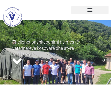
Thellohet bashkëpunimi në mes të
veterinerëve kosovarë dhe atyre
malazezë