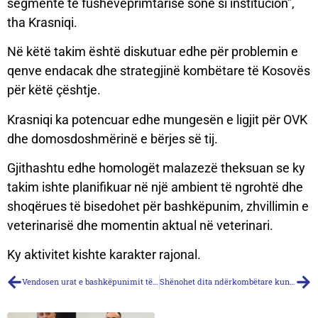
segmente të fushëveprimtarisë sonë si institucion”,
tha Krasniqi.
Në këtë takim është diskutuar edhe për problemin e
qenve endacak dhe strategjinë kombëtare të Kosovës
për këtë çështje.
Krasniqi ka potencuar edhe mungesën e ligjit për OVK
dhe domosdoshmërinë e bërjes së tij.
Gjithashtu edhe homologët malazezë theksuan se ky
takim ishte planifikuar në një ambient të ngrohtë dhe
shoqërues të bisedohet për bashkëpunim, zhvillimin e
veterinarisë dhe momentin aktual në veterinari.
Ky aktivitet kishte karakter rajonal.
Vendosen urat e bashkëpunimit të OVK me Universitetin e Shkencave të Teknologjisë së IOWA
Shënohet dita ndërkombëtare kundër tërbimit, ftohen pronarët t’i vaksinojnë kafshët e tyre falas