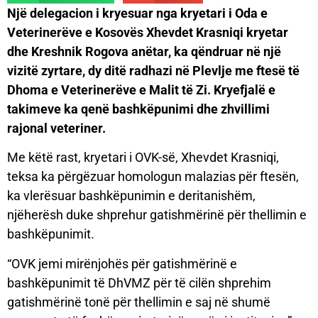
Një delegacion i kryesuar nga kryetari i Oda e
Veterinerëve e Kosovës Xhevdet Krasniqi kryetar
dhe Kreshnik Rogova anëtar, ka qëndruar në një
vizitë zyrtare, dy ditë radhazi në Plevlje me ftesë të
Dhoma e Veterinerëve e Malit të Zi. Kryefjalë e
takimeve ka qenë bashkëpunimi dhe zhvillimi
rajonal veteriner.
Me këtë rast, kryetari i OVK-së, Xhevdet Krasniqi,
teksa ka përgëzuar homologun malazias për ftesën,
ka vlerësuar bashkëpunimin e deritanishëm,
njëherësh duke shprehur gatishmërinë për thellimin e
bashkëpunimit.
“OVK jemi mirënjohës për gatishmërinë e
bashkëpunimit të DhVMZ për të cilën shprehim
gatishmërinë tonë për thellimin e saj në shumë