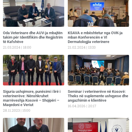
Oda Veterinare dhe AUV-ja mbajtën
KSAVA e mbështetur nga OVK-ja
takim për Identifikim dhe Regjistrim
mban Konferencën e VI
të Kafshëve
Dermatologjia veterinere
21.03.2024
18:00
21.02.2024
13:33
​Siguria ushqimore, punësimi i lirë i
Seminar i veterinerëve në Kosovë:
veterinerëve: Nënshkruhet
Theks në suplemente ushqyese dhe
marrëveshja Kosovë – Shqipëri –
angazhimin e klientëve
Maqedoni e Veriut
16.04.2026
20:17
28.11.2023
15:00