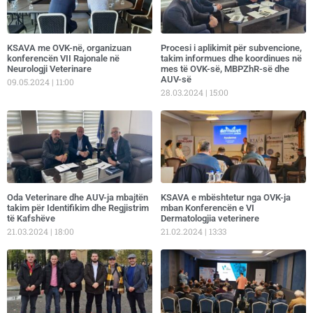
KSAVA me OVK-në, organizuan
Procesi i aplikimit për subvencione,
konferencën VII Rajonale në
takim informues dhe koordinues në
Neurologji Veterinare
mes të OVK-së, MBPZhR-së dhe
AUV-së
09.05.2024
11:00
28.03.2024
15:00
Oda Veterinare dhe AUV-ja mbajtën
KSAVA e mbështetur nga OVK-ja
takim për Identifikim dhe Regjistrim
mban Konferencën e VI
të Kafshëve
Dermatologjia veterinere
21.03.2024
18:00
21.02.2024
13:33