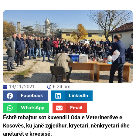
13/11/2021
6:24 pm
Facebook
LinkedIn
WhatsApp
Email
Është mbajtur sot kuvendi i Oda e Veterinerëve e
Kosovës, ku janë zgjedhur, kryetari, nënkryetari dhe
anëtarët e kryesisë.