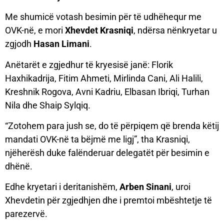
Me shumicë votash besimin për të udhëhequr me
OVK-në, e mori
Xhevdet Krasniqi
, ndërsa nënkryetar u
zgjodh
Hasan Limani
.
Anëtarët e zgjedhur të kryesisë janë: Florik
Haxhikadrija, Fitim Ahmeti, Mirlinda Cani, Ali Halili,
Kreshnik Rogova, Avni Kadriu, Elbasan Ibriqi, Turhan
Nila dhe Shaip Sylqiq.
“Zotohem para jush se, do të përpiqem që brenda këtij
mandati OVK-në ta bëjmë me ligj”, tha Krasniqi,
njëherësh duke falënderuar delegatët për besimin e
dhënë.
Edhe kryetari i deritanishëm,
Arben Sinani
, uroi
Xhevdetin për zgjedhjen dhe i premtoi mbështetje të
parezervë.