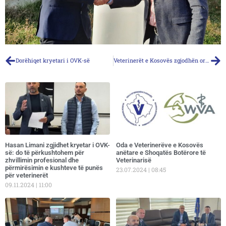
Dorëhiqet kryetari i OVK-së
Veterinerët e Kosovës zgjodhën organet e reja
Hasan Limani zgjidhet kryetar i OVK-
Oda e Veterinerëve e Kosovës
së: do të përkushtohem për
anëtare e Shoqatës Botërore të
zhvillimin profesional dhe
Veterinarisë
përmirësimin e kushteve të punës
23.07.2024
08:45
për veterinerët
09.11.2024
11:00