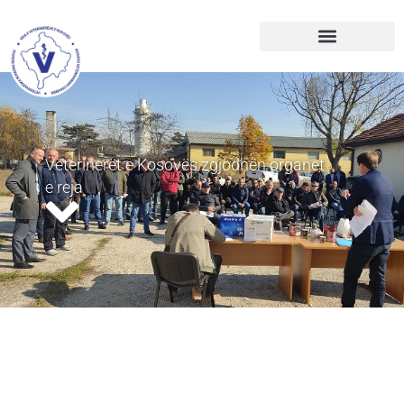
Veterinerët e Kosovës zgjodhën organet
e reja