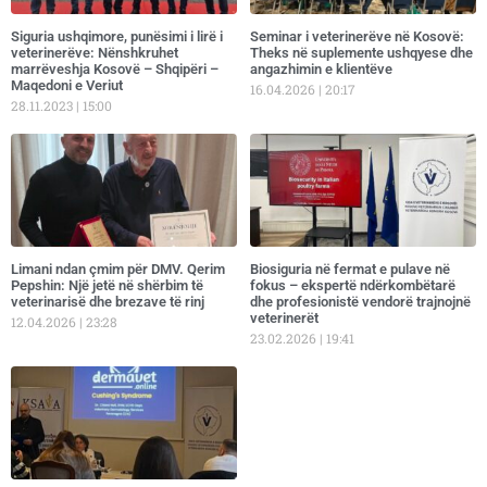
​Siguria ushqimore, punësimi i lirë i
Seminar i veterinerëve në Kosovë:
veterinerëve: Nënshkruhet
Theks në suplemente ushqyese dhe
marrëveshja Kosovë – Shqipëri –
angazhimin e klientëve
Maqedoni e Veriut
16.04.2026
20:17
28.11.2023
15:00
Limani ndan çmim për DMV. Qerim
Biosiguria në fermat e pulave në
Pepshin: Një jetë në shërbim të
fokus – ekspertë ndërkombëtarë
veterinarisë dhe brezave të rinj
dhe profesionistë vendorë trajnojnë
veterinerët
12.04.2026
23:28
23.02.2026
19:41