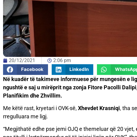
20/12/2021
2:06 pm
Facebook
LinkedIn
WhatsAp
Në
kuad
ër të takimeve informuese për mungesën e lig
ngushtë e saj u mirëprit nga zonja Fitore Pacolli Dalip
Planifikim dhe Zhvillim.
Me këtë rast, kryetari i OVK-së,
Xhevdet Krasniqi
, tha s
rregulluara me ligj.
“Megjithatë edhe pse jemi OJQ e themeluar që 20 vjet, e