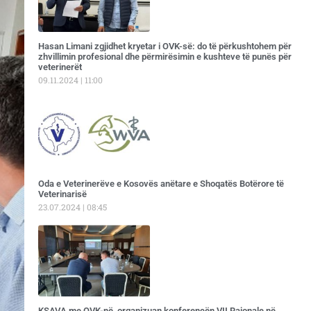
Hasan Limani zgjidhet kryetar i OVK-së: do të përkushtohem për
zhvillimin profesional dhe përmirësimin e kushteve të punës për
veterinerët
09.11.2024
11:00
Oda e Veterinerëve e Kosovës anëtare e Shoqatës Botërore të
Veterinarisë
23.07.2024
08:45
KSAVA me OVK-në, organizuan konferencën VII Rajonale në