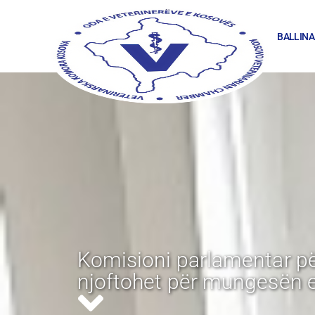
BALLINA
Komisioni parlamentar pë
njoftohet për mungesën e 