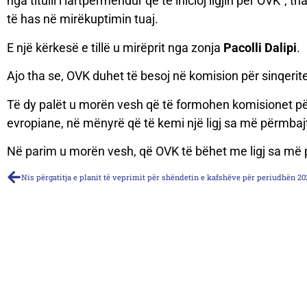
nga titulli i lartpërmendur që të inicioj ligjin për OVK”
të has në mirëkuptimin tuaj.
E një kërkesë e tillë u mirëprit nga zonja
Pacolli Dalipi
.
Ajo tha se, OVK duhet të besoj në komision për sinqeritet
Të dy palët u morën vesh që të formohen komisionet për 
evropiane, në mënyrë që të kemi një ligj sa më përmbaj
Në parim u morën vesh, që OVK të bëhet me ligj sa më 