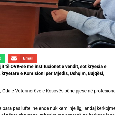
p
Email
jit
të OVK-s
ë
me
institucionet e vendit, sot kryesia e
i, kryetare e Komisioni për Mjedis, Ushqim, Bujqësi,
e, Oda e Veterinerëve e Kosovës bënë pjesë në profesione
 para pas lufte, ne ende nuk kemi një ligj, andaj kërkojm