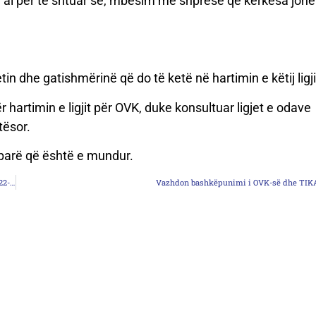
, tha ai për të shtuar se, mbesim me shpresë që kërkesa jon
in dhe gatishmërinë që do të ketë në hartimin e këtij ligji
hartimin e ligjit për OVK, duke konsultuar ligjet e odave
tësor.
parë që është e mundur.
Nis përgatitja e planit të veprimit për shëndetin e kafshëve për periudhën 2022-2027
Vazhdon bashkëpunimi i OVK-së dhe TIK