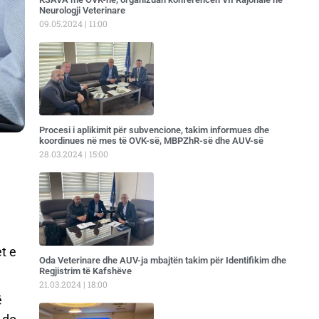
Neurologji Veterinare
09.05.2024
11:00
Procesi i aplikimit për subvencione, takim informues dhe
koordinues në mes të OVK-së, MBPZhR-së dhe AUV-së
28.03.2024
15:00
t e
Oda Veterinare dhe AUV-ja mbajtën takim për Identifikim dhe
Regjistrim të Kafshëve
21.03.2024
18:00
ë