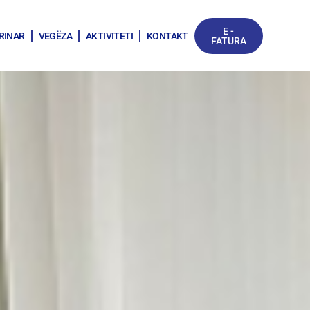
E -
RINAR
VEGËZA
AKTIVITETI
KONTAKT
FATURA