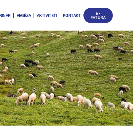
E -
RINAR
VEGËZA
AKTIVITETI
KONTAKT
FATURA