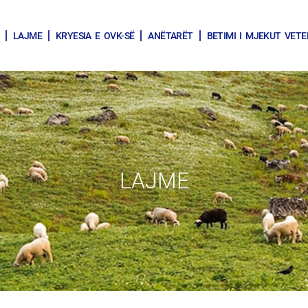
LAJME
KRYESIA E OVK-SË
ANËTARËT
BETIMI I MJEKUT VETE
LAJME