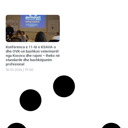
Konferenca e 11-të e KSAVA-s
dhe OVK-së bashkon veterinerët
nga Kosova dhe rajoni – theks në
standarde dhe bashkëpunim
profesional
18.02.2026
19:00