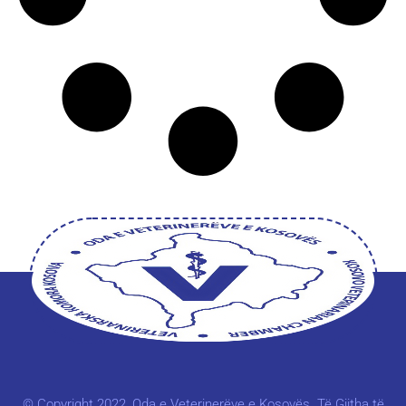
© Copyright 2022, Oda e Veterinerëve e Kosovës. Të Gjitha të