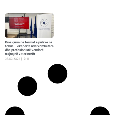
Biosiguria në fermat e pulave në
fokus – ekspertë ndërkombëtarë
dhe profesionistë vendorë
trajnojnë veterinerët
23.02.2026
19:41