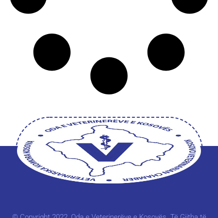
© Copyright 2022, Oda e Veterinerëve e Kosovës. Të Gjitha të