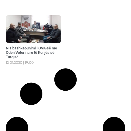
Nis bashkëpunimi i OVK-së me
Odën Veterinare të Konjës së
Turqisë
12.01.2020
19:00