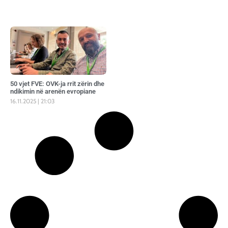
50 vjet FVE: OVK-ja rrit zërin dhe
ndikimin në arenën evropiane
16.11.2025
21:03