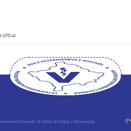
00
UTC+0
rinerëve e Kosovës. Të Gjitha të Drejtat e Rezervuara.