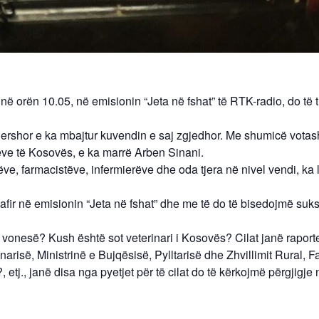
në orën 10.05, në emisionin “Jeta në fshat” të RTK-radio, do të 
ershor e ka mbajtur kuvendin e saj zgjedhor. Me shumicë votas
ëve të Kosovës, e ka marrë Arben Sinani
.
këve, farmacistëve, infermierëve dhe oda tjera në nivel vendi, ka
afir në emisionin “Jeta në fshat” dhe me të do të bisedojmë suk
jo vonesë? Kush është sot veterinari i Kosovës? Cilat janë raport
arisë, Ministrinë e Bujqësisë, Pylltarisë dhe Zhvillimit Rural, F
etj., janë disa nga pyetjet për të cilat do të kërkojmë përgjigj