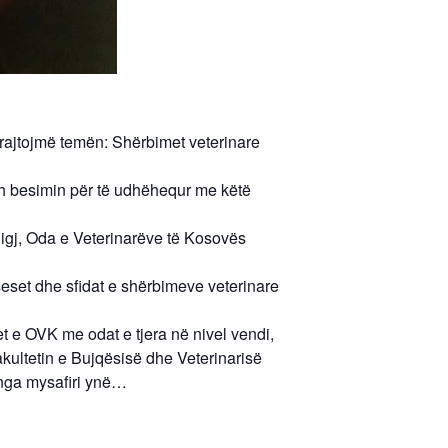
trajtojmë temën: Shërbimet veterinare
h besimin për të udhëhequr me këtë
 ligj, Oda e Veterinarëve të Kosovës
seset dhe sfidat e shërbimeve veterinare
et e OVK me odat e tjera në nivel vendi,
akultetin e Bujqësisë dhe Veterinarisë
e nga mysafiri ynë…