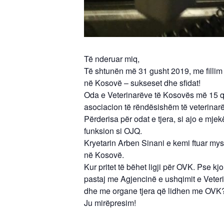
Të nderuar miq,
Të shtunën më 31 gusht 2019, me fillim 
në Kosovë – sukseset dhe sfidat!
Oda e Veterinarëve të Kosovës më 15 q
asociacion të rëndësishëm të veterinar
Përderisa për odat e tjera, si ajo e mje
funksion si OJQ.
Kryetarin Arben Sinani e kemi ftuar mys
në Kosovë.
Kur pritet të bëhet ligji për OVK. Pse k
pastaj me Agjencinë e ushqimit e Veterin
dhe me organe tjera që lidhen me OVK?, 
Ju mirëpresim!