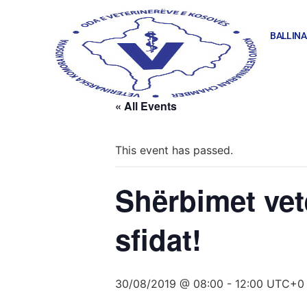
BALLINA
« All Events
This event has passed.
Shërbimet vet
sfidat!
30/08/2019 @ 08:00
-
12:00
UTC+0