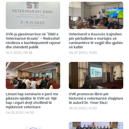
OVK-ja pjesëmarrëse në “Ditët e
Veterinerët e Kosovës trajnohen
Veterinarisë Kroate” – theksohet
për përballimin e murtajës së
rëndësia e bashkëpunimit rajonal
ruminantëve të vegjël dhe gjuhës
dhe shëndetit publik
së kaltër
10.11.2025
09:58
05.07.2025
13:00
Limani hap seminarin e parë me
OVK promovon librin për
pikëzim njëditor të OVK-së: Një
historinë e veterinarisë shqiptare
hap i sigurt drejt zhvillimit të
të autorit Dr. Ymer Elezi
mjekësisë veterinare
24.05.2025
12:00
24.05.2025
14:00