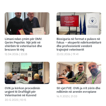
Limani ndan çmim për DMV.
Biosiguria në fermat e pulave në
Qerim Pepshin: Një jetë në
fokus – ekspertë ndërkombëtarë
shërbim të veterinarisë dhe
dhe profesionistë vendorë
brezave të rinj
trajnojnë veterinerët
12.04.2026
23:28
23.02.2026
19:41
OVK-ja kërkon procedimin
50 vjet FVE: OVK-ja rrit zërin dhe
urgjent të Draftligjit për
ndikimin në arenën evropiane
Veterinarinë në Kuvend
16.11.2025
21:03
20.12.2025
10:15