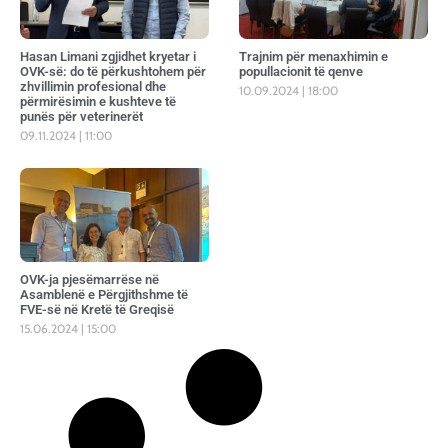
Hasan Limani zgjidhet kryetar i
Trajnim për menaxhimin e
OVK-së: do të përkushtohem për
popullacionit të qenve
zhvillimin profesional dhe
10.09.2024
18:00
përmirësimin e kushteve të
punës për veterinerët
09.11.2024
11:00
OVK-ja pjesëmarrëse në
Asamblenë e Përgjithshme të
FVE-së në Kretë të Greqisë
15.06.2024
15:00