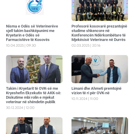
Nisma e Odës së Veterinerëve
Profesorë kosovarë prezantojnë
sjell takim bashkëpunimi me
studime shkencore në
Kryetarin e Odës së
Konferencën Ndërkombëtare të
Farmacistëve të Kosovës
Mjekësisë Veterinare në Durrës
10.04.2025
09:30
02.03.2025
20:16
Takim i Kryetarit të OVK-së me
Limani dhe Ahmeti premtojnë
Kryeshefin Ekzekutiv të AKK-së:
vizion të ri për OVK-në
Diskutime mbi rolin e mjekut
10.11.2024
11:00
veterinar në shëndetin publik
30.12.2024
12:00