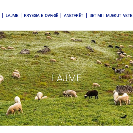
LAJME
KRYESIA E OVK-SË
ANËTARËT
BETIMI I MJEKUT VETE
LAJME