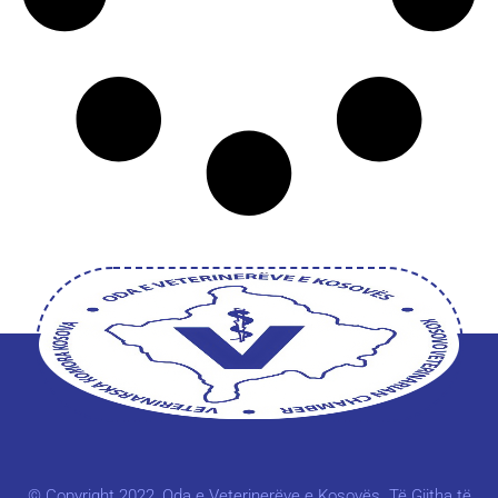
© Copyright 2022, Oda e Veterinerëve e Kosovës. Të Gjitha të