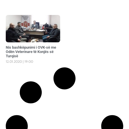
Nis bashkëpunimi i OVK-së me
Odën Veterinare të Konjës së
Turqisë
12.01.2020
19:00