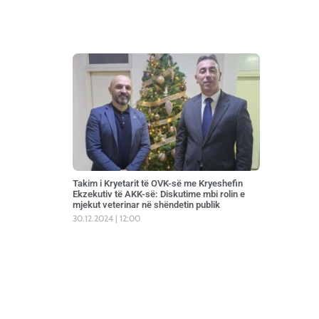
Takim i Kryetarit të OVK-së me Kryeshefin
Ekzekutiv të AKK-së: Diskutime mbi rolin e
mjekut veterinar në shëndetin publik
30.12.2024
12:00