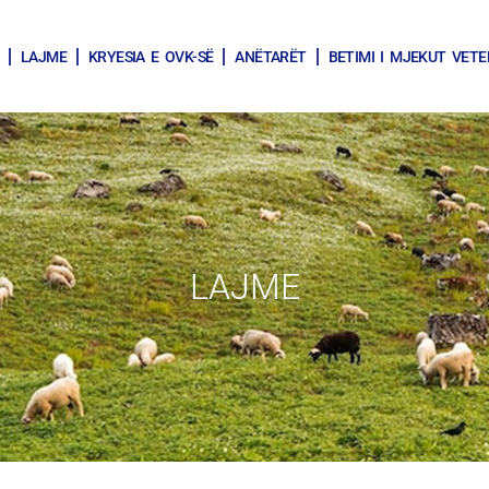
LAJME
KRYESIA E OVK-SË
ANËTARËT
BETIMI I MJEKUT VETE
LAJME