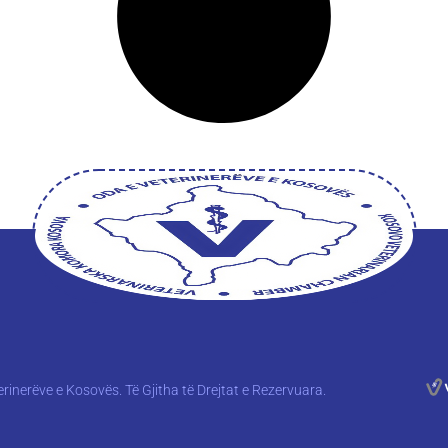
rinerëve e Kosovës. Të Gjitha të Drejtat e Rezervuara.