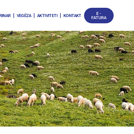
E -
RINAR
VEGËZA
AKTIVITETI
KONTAKT
FATURA